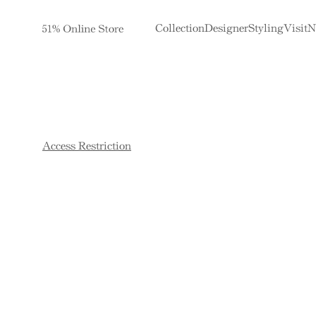
Collection
Designer
Styling
Visit
N
Access Restriction