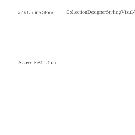
Collection
Designer
Styling
Visit
N
Access Restriction