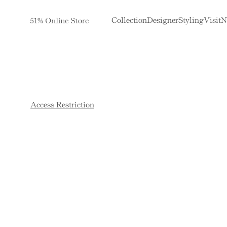
Collection
Designer
Styling
Visit
N
Access Restriction