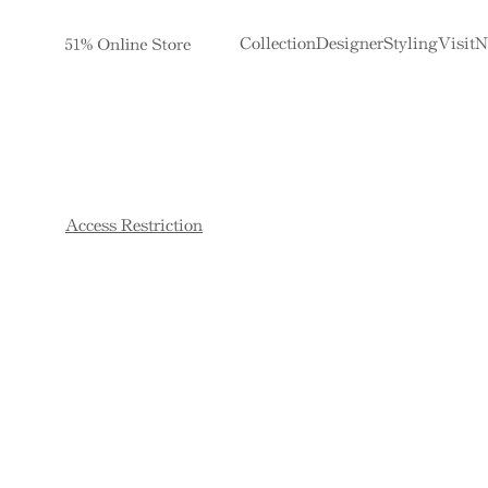
Collection
Designer
Styling
Visit
N
Access Restriction